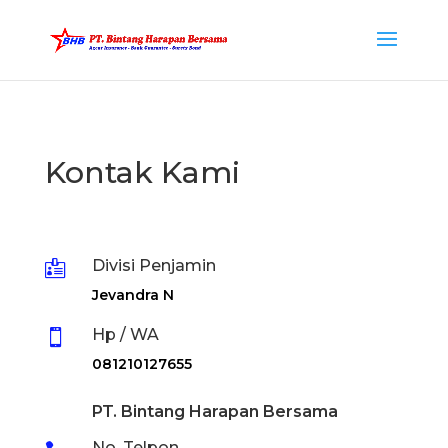
Kontak Kami
Divisi Penjamin

Jevandra N
Hp / WA

081210127655
PT. Bintang Harapan Bersama

No. Telpon