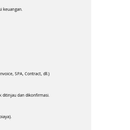
si keuangan.
oice, SPA, Contract, dll.)
ditinjau dan dikonfirmasi.
biaya).