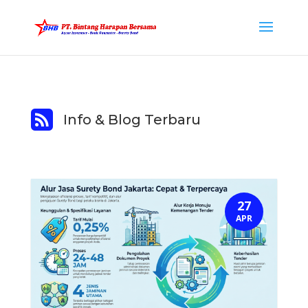

Info & Blog Terbaru
27
APR